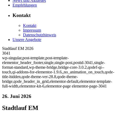
News und Aktuelles
Empfehlungen
Kontakt
Kontakt
Impressum
Datenschutzhinweis
Unsere Angebote
Stadtlauf EM 2026
3041
wp-singular,post-template,post-template-
elementor_header_footer,single,single-post,postid-3041,single-
format-standard,wp-theme-bridge,bridge-core-3.0.2,qodef-qi--
touch,qi-addons-for-elementor-1.9.6,,no_animation_on_touch,qode-
title-hidden,qode-theme-ver-28.8,qode-theme-
bridge,qode_header_in_grid,elementor-default,elementor-template-
full-width,elementor-kit-6,elementor-page elementor-page-3041
26. Juni 2026
Stadtlauf EM